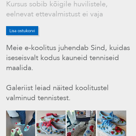
Kursus sobib kõigile huvilistele,
eelnevat ettevalmistust ei vaja
Lisa ostukorvi
Meie e-koolitus juhendab Sind, kuidas
iseseisvalt kodus kauneid tenniseid
maalida.
Galeriist leiad näited koolitustel
valminud tennistest.