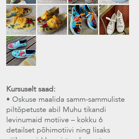
Kursuselt saad:
• Oskuse maalida samm-sammuliste
piltõpetuste abil Muhu tikandi
levinumaid motiive – kokku 6
detailset põhimotiivi ning lisaks