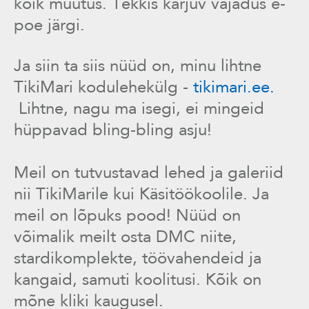
kõik muutus. Tekkis karjuv vajadus e-
poe järgi.
Ja siin ta siis nüüd on, minu lihtne
TikiMari kodulehekülg -
tikimari.ee.
Lihtne, nagu ma isegi, ei mingeid
hüppavad bling-bling asju!
Meil on tutvustavad lehed ja galeriid
nii TikiMarile kui Käsitöökoolile. Ja
meil on lõpuks pood! Nüüd on
võimalik meilt osta DMC niite,
stardikomplekte, töövahendeid ja
kangaid, samuti koolitusi. Kõik on
mõne kliki kaugusel.