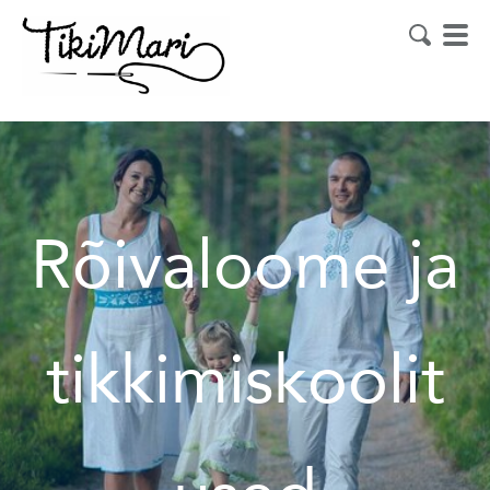
Rõivaloome ja
tikkimiskoolit